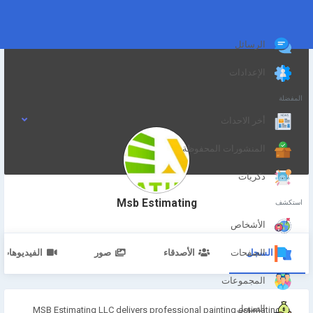
الرسائل
الإعدادات
المفضلة
أخر الاحداث
المنشورات المحفوظة
ذكريات
Msb Estimating
استكشف
الأشخاص
السجل
الأصدقاء
صور
الفيديوهات
الصفحات
المجموعات
التمويل
MSB Estimating LLC delivers professional painting estimating