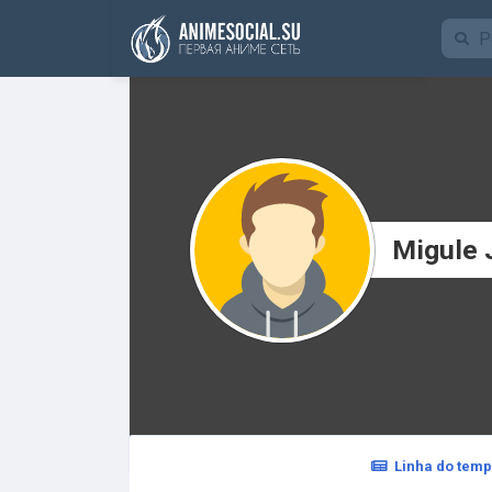
Funding
Migule 
Linha do tem