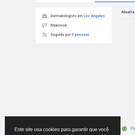
Atuali
Dermatologists em
Los Angeles
Мужской
Seguido por
0 pessoas
© 2026 AnimeSocial.SU - Первая аниме сеть!
Po
Este site usa cookies para garantir que você