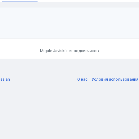
и
Migule Javiski нет подписчиков
ssian
О нас
Условия использовани