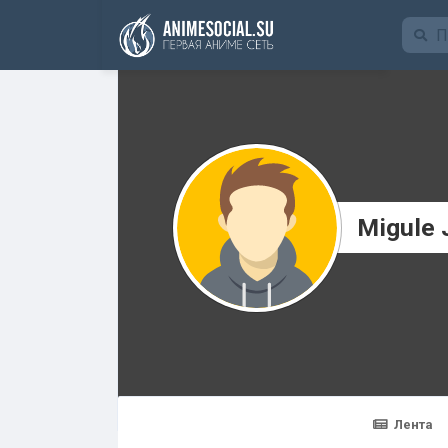
Funding
Migule 
Лента