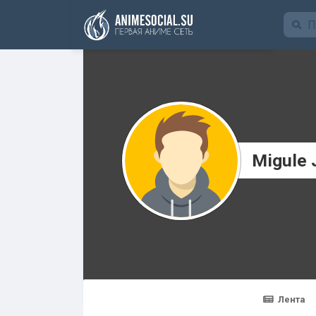
Funding
Migule 
Лента