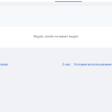
Migule Javiski не имеет видео
ssian
О нас
Условия использовани