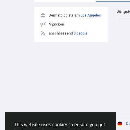
Jüngst
Dermatologists am
Los Angeles
Мужской
anschliessend
0 people
© 2026 AnimeSocial.SU - Первая аниме сеть!
De
This website uses cookies to ensure you get