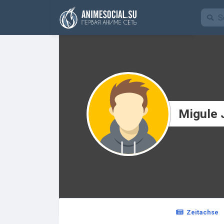
Finanzierung
Migule 
Zeitachse