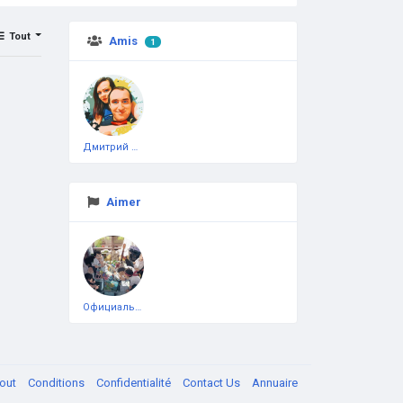
Tout
Amis
1
Дмитрий Чеботарёв
Aimer
Официальная тестовая страница
out
Conditions
Confidentialité
Contact Us
Annuaire