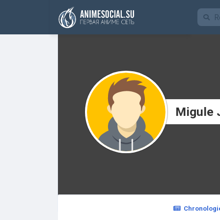
Funding
Migule 
Chronologi