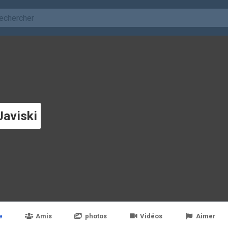
Javiski
e
Amis
photos
Vidéos
Aimer