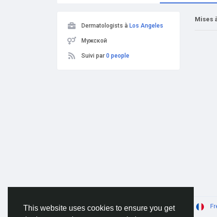
Mises à
Dermatologists à
Los Angeles
Мужской
Suivi par
0 people
© 2026 AnimeSocial.SU - Первая аниме сеть!
Fr
This website uses cookies to ensure you get