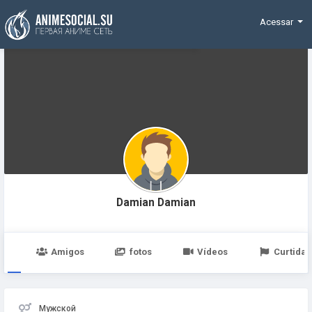
Funding
Acessar
Damian Damian
po
Amigos
fotos
Vídeos
Curtidas
Мужской