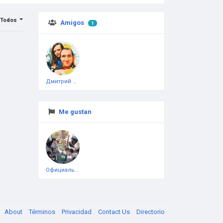
Todos
Amigos
1
Дмитрий Чеботарёв
Me gustan
Официальная тестовая страница
About
Términos
Privacidad
Contact Us
Directorio