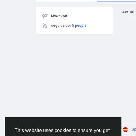
Actual
Мужской
seguida por
5 people
© 2026 AnimeSocial.SU - Первая аниме сеть!
Sp
This website uses cookies to ensure you get