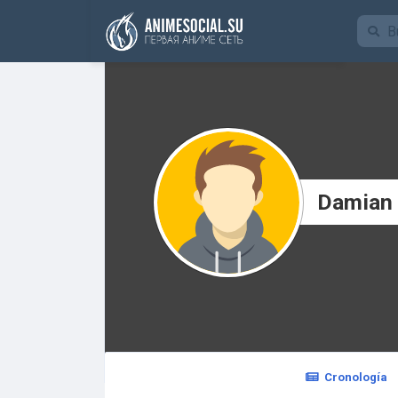
Funding
Damian
Cronología