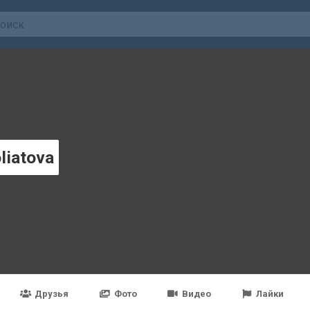
liatova
Друзья
Фото
Видео
Лайки