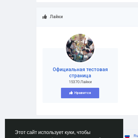
Лайки
Официальная тестовая
страница
15370 Лайки
Нравится
Этот сайт использует куки, чтобы
© 2026 AnimeSocial.SU - Первая аниме сеть!
Ru