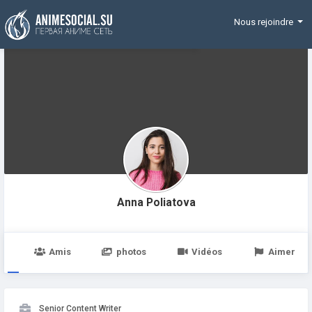
Funding
Nous rejoindre
Anna Poliatova
e
Amis
photos
Vidéos
Aimer
Senior Content Writer