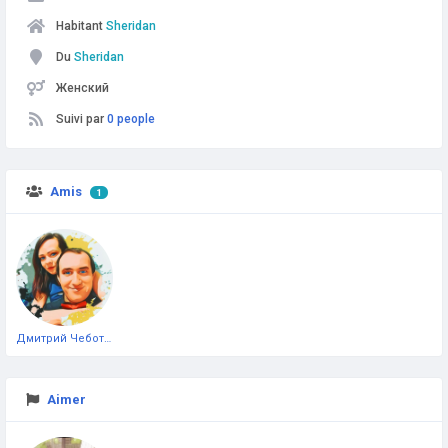
Habitant
Sheridan
Du
Sheridan
Женский
Suivi par
0 people
Amis
1
Дмитрий Чеботарёв
Aimer