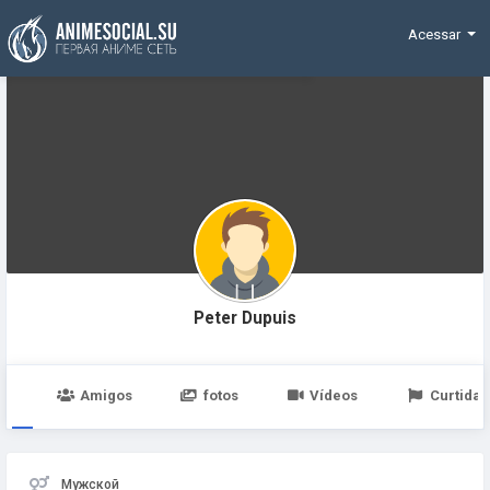
Funding
Acessar
Peter Dupuis
po
Amigos
fotos
Vídeos
Curtidas
Мужской