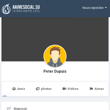
Funding
Nous rejoindre
Peter Dupuis
e
Amis
photos
Vidéos
Aimer
Мужской