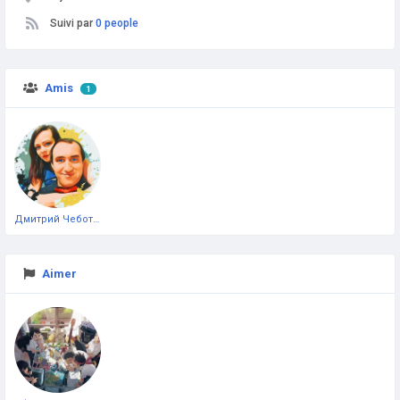
Suivi par
0 people
Amis
1
Дмитрий Чеботарёв
Aimer