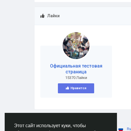
Лайки
Официальная тестовая
страница
15370 Лайки
Нравится
Этот сайт использует куки, чтобы
© 2026 AnimeSocial.SU - Первая аниме сеть!
Ru