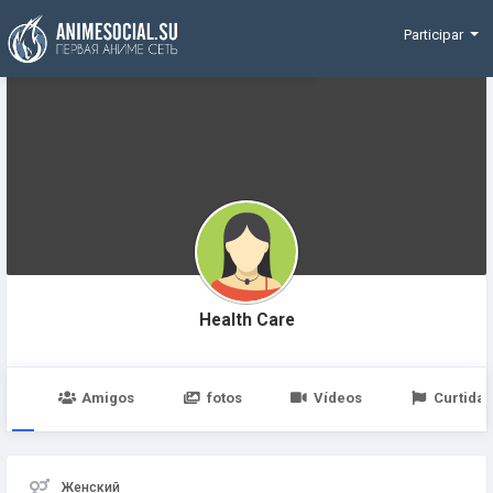
Funding
Participar
Health Care
po
Amigos
fotos
Vídeos
Curtidas
Женский