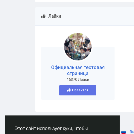
Лайки
Официальная тестовая
страница
15370 Лайки
Нравится
Этот сайт использует куки, чтобы
© 2026 AnimeSocial.SU - Первая аниме сеть!
Ru