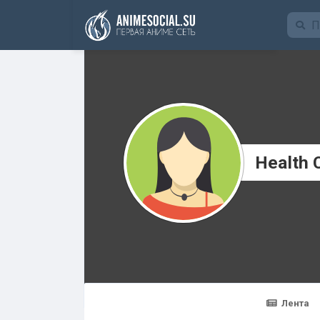
Funding
Health 
Лента