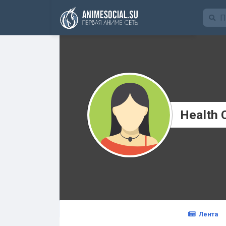
Funding
Health 
Лента