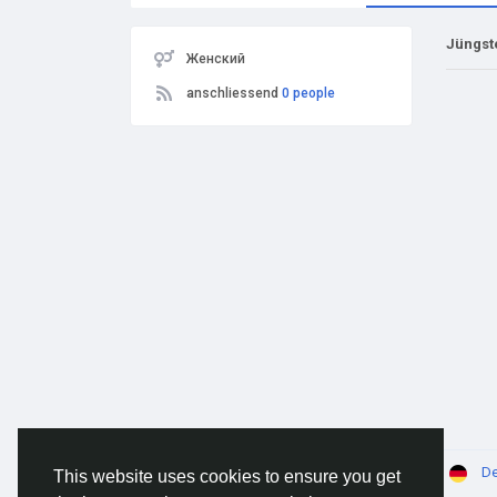
Jüngst
Женский
anschliessend
0 people
© 2026 AnimeSocial.SU - Первая аниме сеть!
De
This website uses cookies to ensure you get