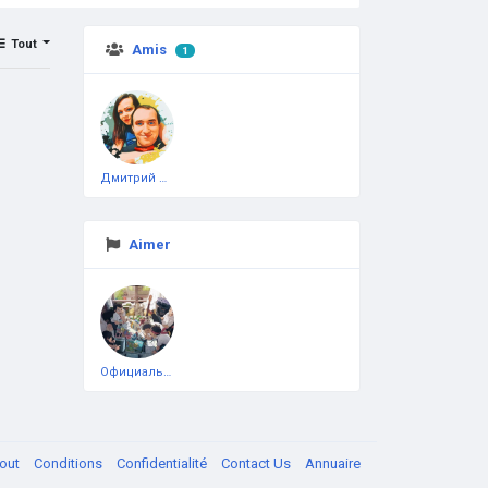
Tout
Amis
1
Дмитрий Чеботарёв
Aimer
Официальная тестовая страница
out
Conditions
Confidentialité
Contact Us
Annuaire