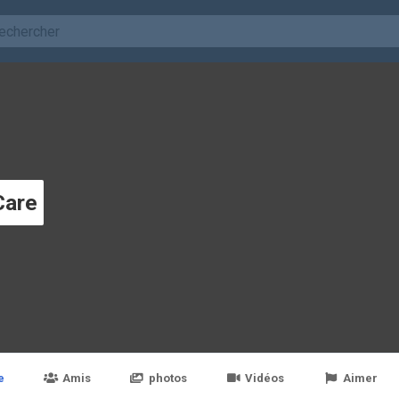
Care
e
Amis
photos
Vidéos
Aimer