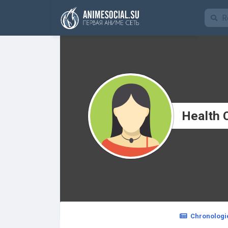
Funding
Health 
Chronologi