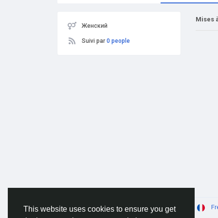
Mises à
Женский
Suivi par
0 people
© 2026 AnimeSocial.SU - Первая аниме сеть!
Fr
This website uses cookies to ensure you get