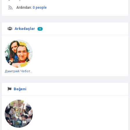
Ardından:
0 people
Arkadaşlar
1
Дмитрий Чеботарёв
Beğeni