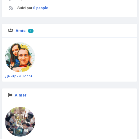
Suivi par
0 people
Amis
1
Дмитрий Чеботарёв
Aimer