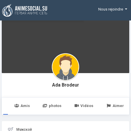
Funding
Nous rejoindre
Ada Brodeur
e
Amis
photos
Vidéos
Aimer
Мужской