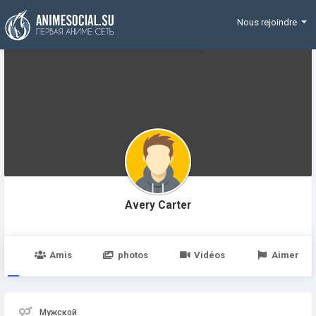
Funding
Nous rejoindre
Avery Carter
e
Amis
photos
Vidéos
Aimer
Мужской