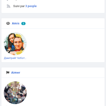
Suivi par
3 people
Amis
1
Дмитрий Чеботарёв
Aimer