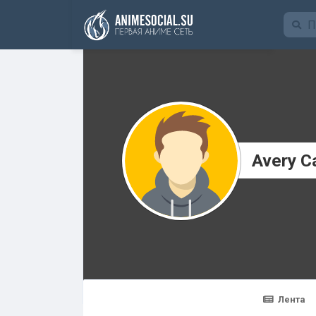
Funding
Avery C
Лента