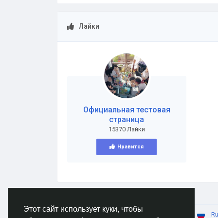
Лайки
Официальная тестовая
страница
15370 Лайки
Нравится
Этот сайт использует куки, чтобы
© 2026 AnimeSocial.SU - Первая аниме сеть!
Ru