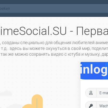
imeSocial.SU - Перв
и, созданы специально для общения любителей аниме
т.д... здесь вы можете окунуться в свой мир, подел
ак же можно сохранять видео с ютуба и музыку, дари
inlo