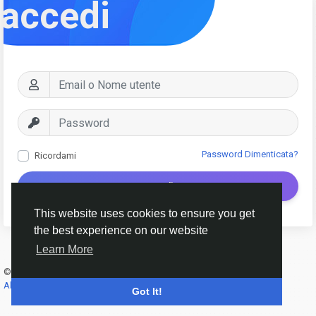
accedi
Password Dimenticata?
Ricordami
Accedi
This website uses cookies to ensure you get
the best experience on our website
Learn More
© 2026 AnimeSocial.SU - Первая аниме сеть!
Italiano
About
Termini e Condizioni
Privacy
Contattaci
Elenco
Got It!