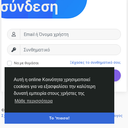
σύνδεση
Ξέχασες το συνθηματικό σου;
Να με θυμάσαι
Σύνδεση
Αυτή η online Κοινότητα χρησιμοποιεί
cookies για να εξασφαλίσει την καλύτερη
δυνατή εμπειρία στους χρήστες της
Μάθε περισσότερα
© 2026 AnimeSocial.SU - Первая аниме сеть!
Greek
Σχετικά
Όρους
Ιδιωτικότητα
Επικοινώνησε μαζί μας
Κατάλογος
Το 'πιασα!