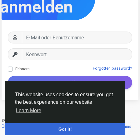
anmelden
Forgotten password?
Erinnern
Anmelden
This website uses cookies to ensure you get
the best experience on our website
Learn More
© 2026 AnimeSocial.SU - Первая аниме сеть!
Deutsch
Über
Bedingungen
Datenschutz
Kontaktieren Sie uns
Verzeichnis
Got It!