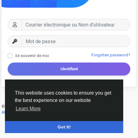
Forgotten password?
Se souvenir de moi
Identifiant
This website uses cookies to ensure you get
the best experience on our website
© 2026 AnimeSocial.SU - Первая аниме сеть!
French
Learn More
About
Conditions
Confidentialité
Contact Us
Annuaire
Got It!