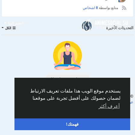
متابع بواسطة
8 اشخاص
انضم إلينا
التحديثات الأخيرة
الكل
No data to show
يستخدم موقع الويب هذا ملفات تعريف الارتباط
Arabic
© 2026 AnimeSocial.SU - Первая аниме сеть!
لضمان حصولك على أفضل تجربة على موقعنا
عن
الشروط
الخصوصية
اتصل بنا
الدليل
أعرف أكثر
فهمتك!