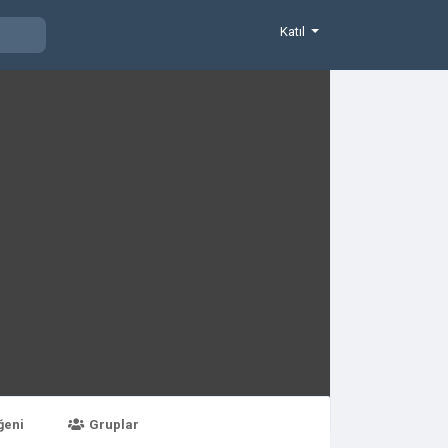
Katıl
ğeni
Gruplar