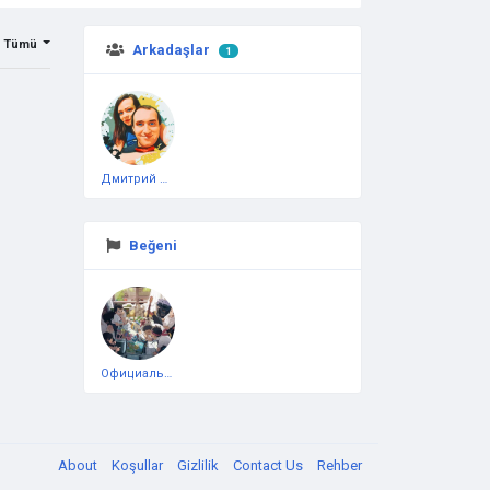
Tümü
Arkadaşlar
1
Дмитрий Чеботарёв
Beğeni
Официальная тестовая страница
About
Koşullar
Gizlilik
Contact Us
Rehber