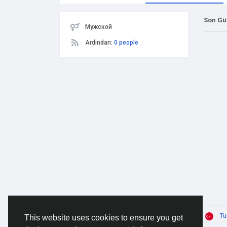
Son Gü
Мужской
Ardından:
0 people
© 2026 AnimeSocial.SU - Первая аниме сеть!
Tu
This website uses cookies to ensure you get