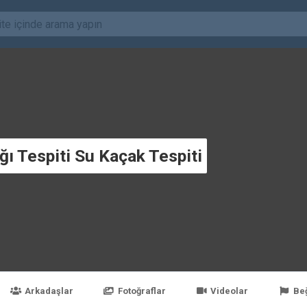
ı Tespiti Su Kaçak Tespiti
Arkadaşlar
Fotoğraflar
Videolar
Be