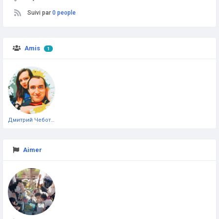
Suivi par
0 people
Amis
1
Дмитрий Чеботарёв
Aimer