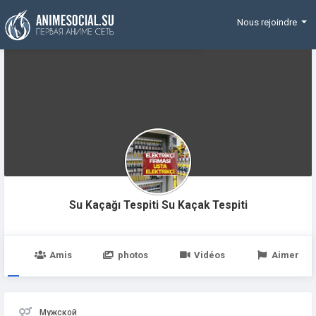
Funding
Nous rejoindre
Su Kaçağı Tespiti Su Kaçak Tespiti
e
Amis
photos
Vidéos
Aimer
Мужской