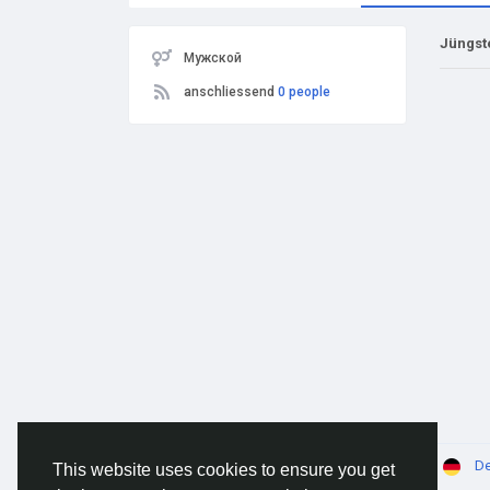
Jüngst
Мужской
anschliessend
0 people
© 2026 AnimeSocial.SU - Первая аниме сеть!
De
This website uses cookies to ensure you get