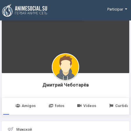
Funding
Participar
Дмитрий Чеботарёв
po
Amigos
fotos
Vídeos
Curtidas
Мужской