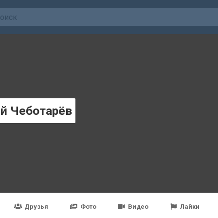
й Чеботарёв
Друзья
Фото
Видео
Лайки