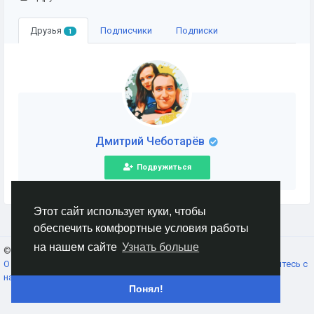
Друзья
Подписчики
Подписки
1
Дмитрий Чеботарёв
Подружиться
Этот сайт использует куки, чтобы
обеспечить комфортные условия работы
на нашем сайте
Узнать больше
© 2026 AnimeSocial.SU - Первая аниме сеть!
Russian
О нас
Условия использования
Конфиденциальность
Свяжитесь с
нами
Каталог
Понял!