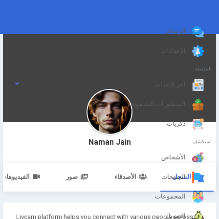
الرسائل
الإعدادات
المفضلة
أخر الاحداث
المنشورات المحفوظة
ذكريات
Naman Jain
استكشف
الأشخاص
السجل
الأصدقاء
صور
الفيديوهات
الصفحات
المجموعات
التمويل
Livcam platform helps you connect with various people across the