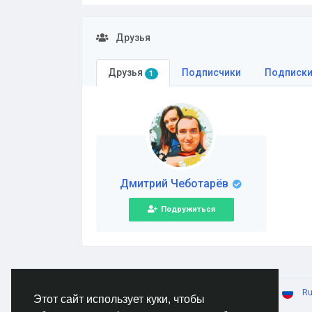
Друзья
Друзья
Подписчики
Подписк
1
Дмитрий Чеботарёв
Подружиться
© 2026 AnimeSocial.SU - Первая аниме сеть!
Ru
Этот сайт использует куки, чтобы