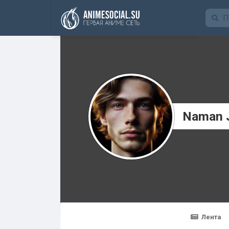
Funding
Naman 
Лента