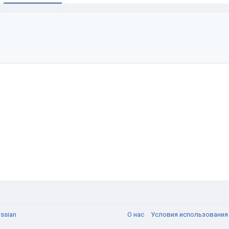
и
ssian
О нас
Условия использовани