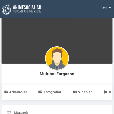
Funding
Katıl
Mufutau Furgason
Arkadaşlar
Fotoğraflar
Videolar
Be
Мужской