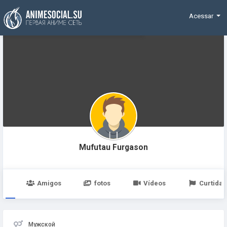
Funding
Acessar
Mufutau Furgason
po
Amigos
fotos
Vídeos
Curtidas
Мужской