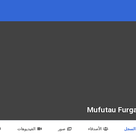
Mufutau Furg
السجل
الأصدقاء
صور
الفيديوهات