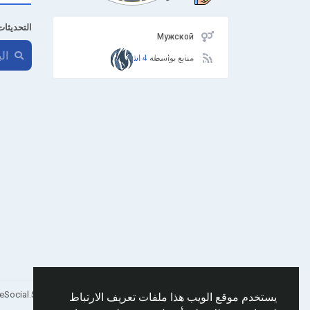
التحديثات
Мужской
متابع بواسطة
4 اشخاص
Arabic
© 2026 AnimeSocial.SU - Первая аниме сеть!
يستخدم موقع الويب هذا ملفات تعريف الارتباط