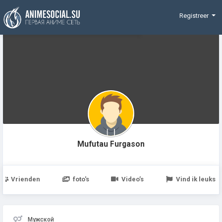
Funding
Registreer
Mufutau Furgason
Vrienden
foto's
Video’s
Vind ik leuks
Мужской