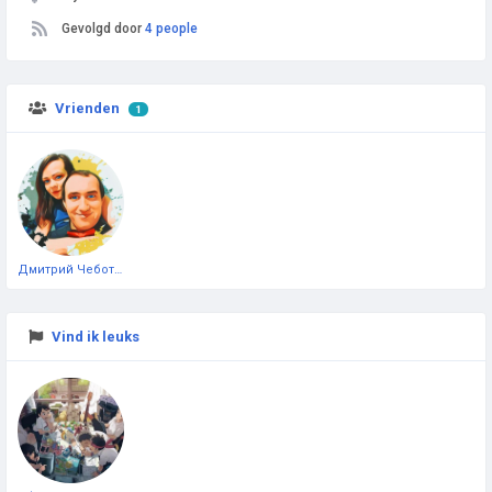
Gevolgd door
4 people
Vrienden
1
Дмитрий Чеботарёв
Vind ik leuks