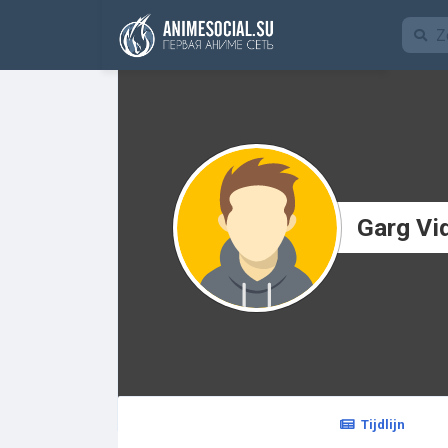
Funding
Garg Vi
Tijdlijn