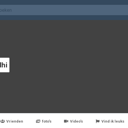
dhi
Vrienden
foto's
Video’s
Vind ik leuks