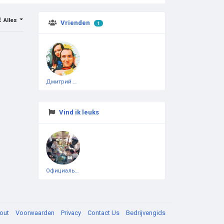
Alles
Vrienden
1
Дмитрий Чеботарёв
Vind ik leuks
Официальная тестовая страница
out
Voorwaarden
Privacy
Contact Us
Bedrijvengids