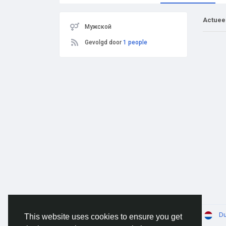
Actuee
Мужской
Gevolgd door
1 people
© 2026 AnimeSocial.SU - Первая аниме сеть!
Du
This website uses cookies to ensure you get