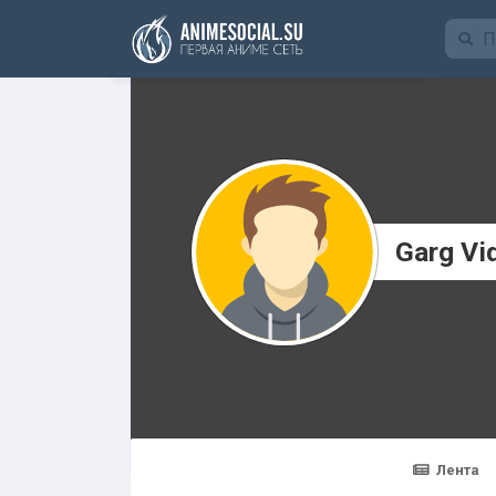
Funding
Garg Vi
Лента