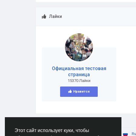
Лайки
Официальная тестовая
страница
15370 Лайки
Нравится
Этот сайт использует куки, чтобы
© 2026 AnimeSocial.SU - Первая аниме сеть!
Ru