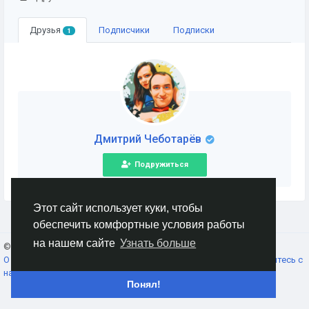
Друзья
Подписчики
Подписки
1
Дмитрий Чеботарёв
Подружиться
Этот сайт использует куки, чтобы
обеспечить комфортные условия работы
на нашем сайте
Узнать больше
© 2026 AnimeSocial.SU - Первая аниме сеть!
Russian
О нас
Условия использования
Конфиденциальность
Свяжитесь с
нами
Каталог
Понял!