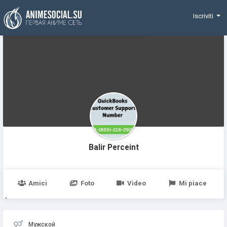
Funding
Iscriviti
Balir Perceint
Amici
Foto
Video
Mi piace
Мужской