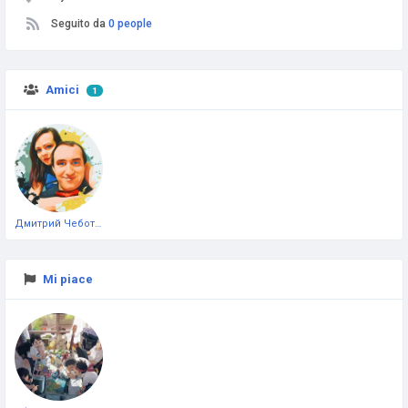
Seguito da
0 people
Amici
1
Дмитрий Чеботарёв
Mi piace