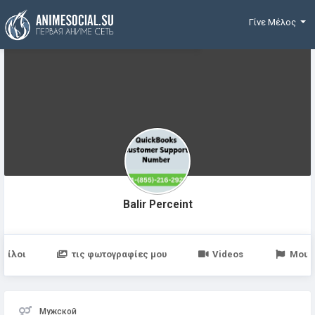
Χρηματοδότηση
Γίνε Μέλος
Balir Perceint
Φίλοι
τις φωτογραφίες μου
Videos
Μου 
Мужской