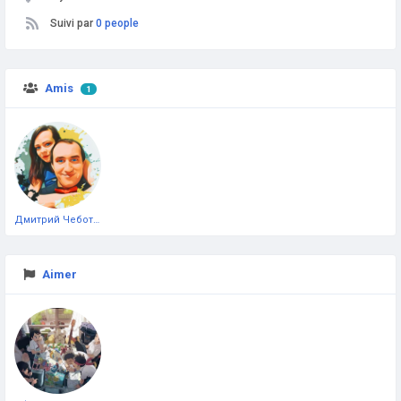
Suivi par
0 people
Amis
1
Дмитрий Чеботарёв
Aimer