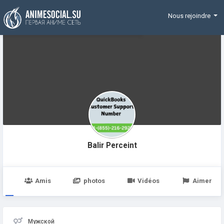
Funding
Nous rejoindre
Balir Perceint
e
Amis
photos
Vidéos
Aimer
Мужской