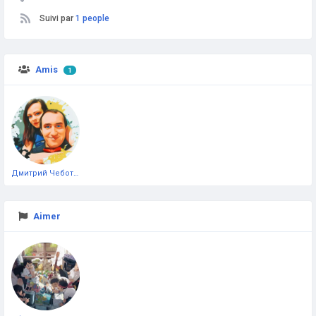
Suivi par
1 people
Amis
1
Дмитрий Чеботарёв
Aimer