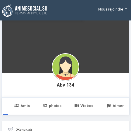
Funding
Nous rejoindre
Abv 134
e
Amis
photos
Vidéos
Aimer
Женский