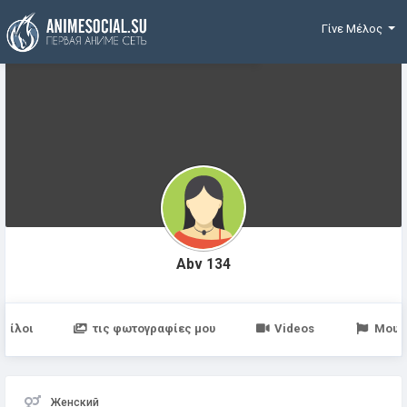
Χρηματοδότηση
Γίνε Μέλος
Abv 134
Φίλοι
τις φωτογραφίες μου
Videos
Μου 
Женский