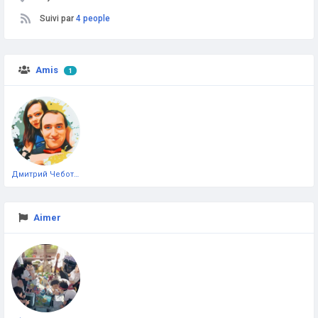
Suivi par
4 people
Amis
1
Дмитрий Чеботарёв
Aimer