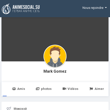
Funding
Nous rejoindre
Mark Gomez
e
Amis
photos
Vidéos
Aimer
Мужской